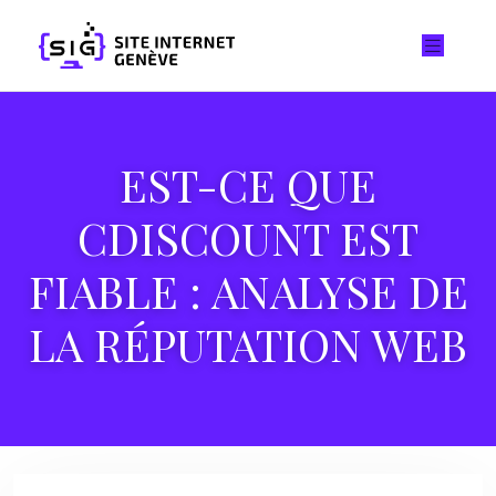
EST-CE QUE
CDISCOUNT EST
FIABLE : ANALYSE DE
LA RÉPUTATION WEB